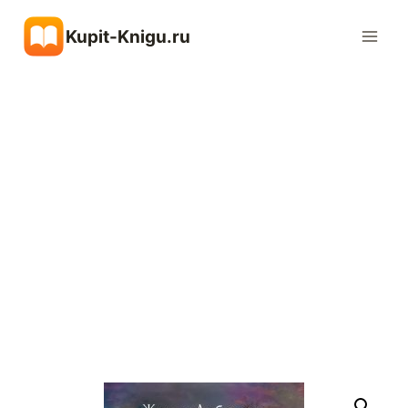
Перейти
Kupit-Knigu.ru
к
содержимому