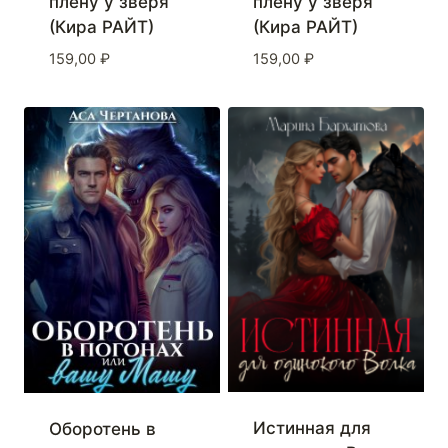
плену у зверя
плену у зверя
(Кира РАЙТ)
(Кира РАЙТ)
159,00
₽
159,00
₽
Истинная для
Оборотень в