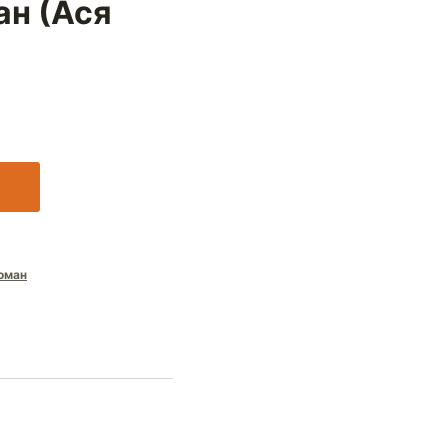
н (Ася
оман