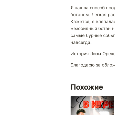
Я нашла способ про
ботаном. Легкая рас
Кажется, я вляпала
Безобидный ботан н
самые бурные событ
навсегда.
История Лизы Орехо
Благодарю за обло
Похожие