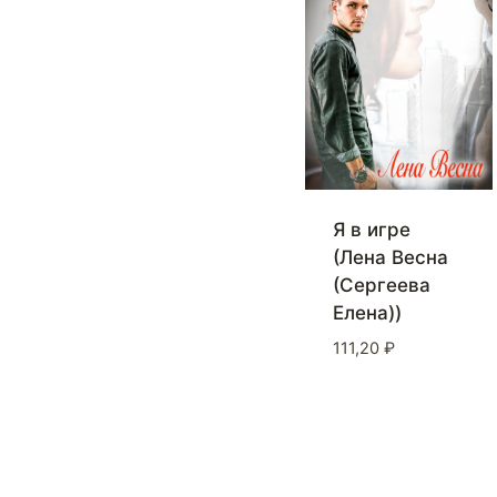
Я в игре
(Лена Весна
(Сергеева
Елена))
111,20
₽