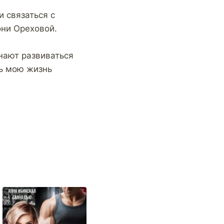
и связаться с
они Ореховой.
нают развиваться
ть мою жизнь