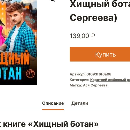
Хищный бота
Сергеева)
139,00
₽
Купить
Артикул:
0f093f6f6a08
Категория:
Короткий любовный р
Метка:
Ася Сергеева
Описание
Детали
к книге «Хищный ботан»