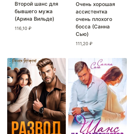
Второй шанс для
Очень хорошая
бывшего мужа
ассистентка
(Арина Вильде)
очень плохого
босса (Санна
116,10
₽
Сью)
111,20
₽