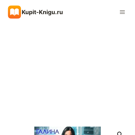
Перейти
Kupit-Knigu.ru
к
содержимому