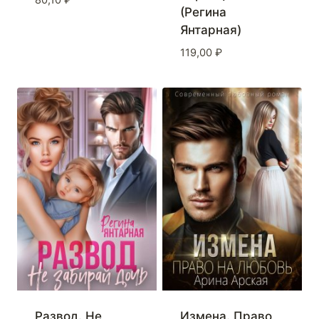
80,10
₽
(Регина
Янтарная)
119,00
₽
Развод. Не
Измена. Право