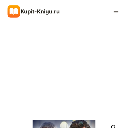
Перейти
Kupit-Knigu.ru
к
содержимому