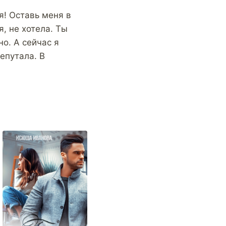
я! Оставь меня в
я, не хотела. Ты
но. А сейчас я
епутала. В