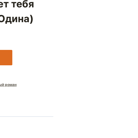
ет тебя
Юдина)
ый роман