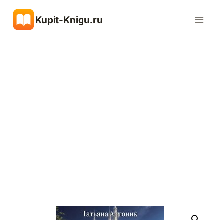
Перейти
Kupit-Knigu.ru
к
содержимому