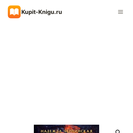
Перейти
Kupit-Knigu.ru
к
содержимому