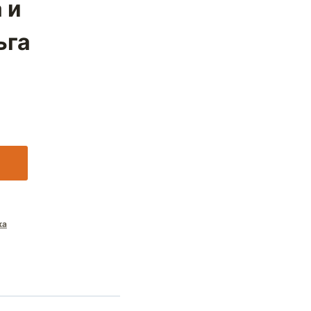
 и
ьга
ка