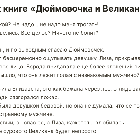
к книге «Дюймовочка и Велика
кой? Не надо… не надо меня трогать!
велись. Все целое? Ничего не болит?
кан, и по выходным спасаю Дюймовочек.
бесцеремонно ощупывать девушку, Лиза, прикрывая
овое лицо. Борода придавала еще более зловещий ви
 вышло, что она лежит голая с незнакомым мужчиной
ила Елизавета, это как бежала через лес, оглядыва
ади разгорался пожар.
ыла девушкой бедовой, но она не думала, что ее пох
 странному мужчине.
овый, он спас ее, а Лиза, кажется… влюбилась.
е сурового Великана будет непросто.