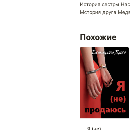
История сестры Насти
Мстория друга Медве
Похожие
Я (не)