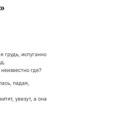
н»
 грудь, испуганно
д.
 неизвестно где?
лась, падая,
итят, увезут, а она