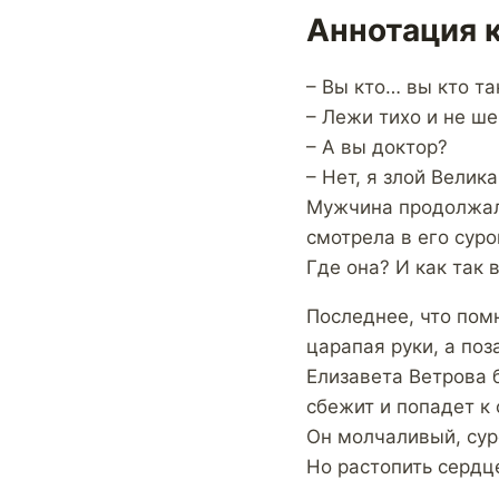
Аннотация 
– Вы кто… вы кто та
– Лежи тихо и не ше
– А вы доктор?
– Нет, я злой Вели
Мужчина продолжал 
смотрела в его сур
Где она? И как так
Последнее, что помн
царапая руки, а поз
Елизавета Ветрова б
сбежит и попадет к
Он молчаливый, сур
Но растопить сердц