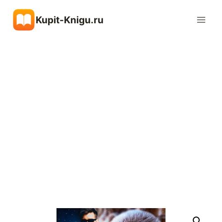
Перейти
Kupit-Knigu.ru
к
содержимому