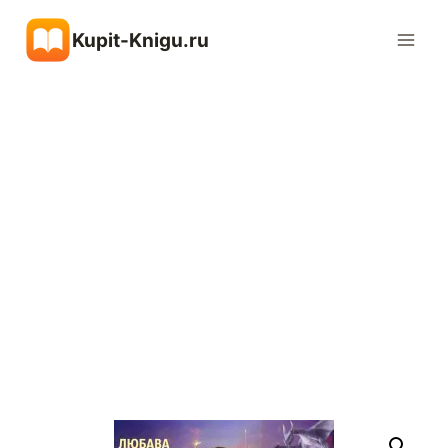
Перейти
Kupit-Knigu.ru
к
содержимому