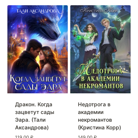
Дракон. Когда
Недотрога в
зацветут сады
академии
Эара. (Тали
некромантов
Аксандрова)
(Кристина Корр)
119,00
₽
149,00
₽