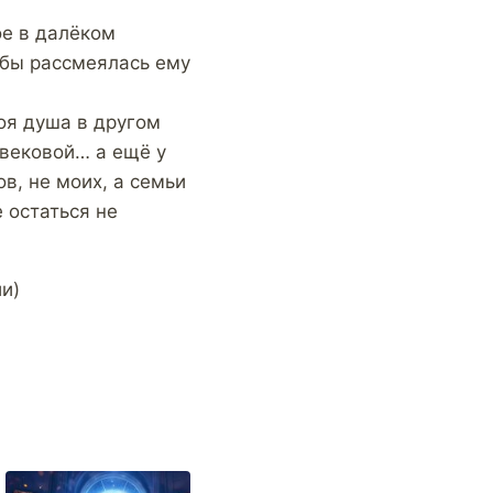
ое в далёком
я бы рассмеялась ему
оя душа в другом
евековой… а ещё у
в, не моих, а семьи
е остаться не
и)