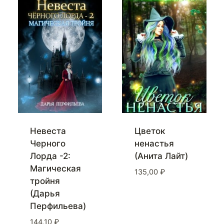
Невеста
Цветок
Черного
ненастья
Лорда -2:
(Анита Лайт)
Магическая
135,00
₽
тройня
(Дарья
Перфильева)
144,10
₽