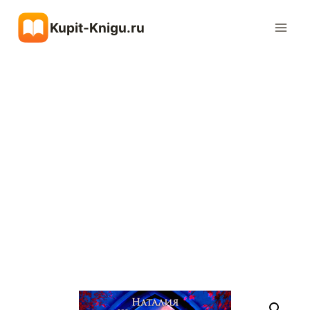
Перейти
Kupit-Knigu.ru
к
содержимому