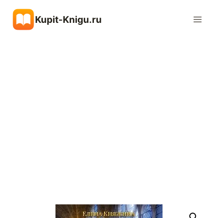
Перейти
Kupit-Knigu.ru
к
содержимому