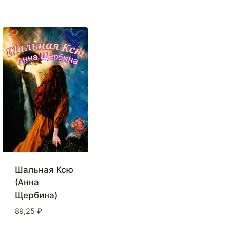
Шальная Ксю
(Анна
Щербина)
89,25
₽