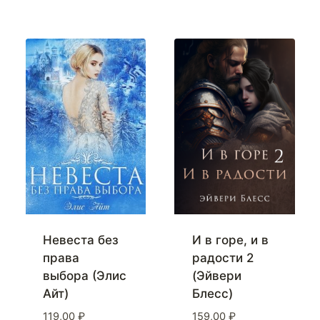
Невеста без
И в горе, и в
права
радости 2
выбора (Элис
(Эйвери
Айт)
Блесс)
119,00
₽
159,00
₽