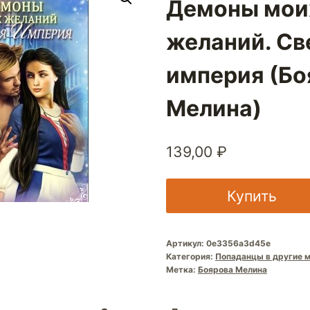
Демоны мои
желаний. Св
империя (Бо
Мелина)
139,00
₽
Купить
Артикул:
0e3356a3d45e
Категория:
Попаданцы в другие 
Метка:
Боярова Мелина