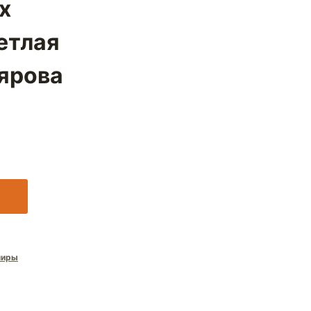
х
етлая
ярова
миры