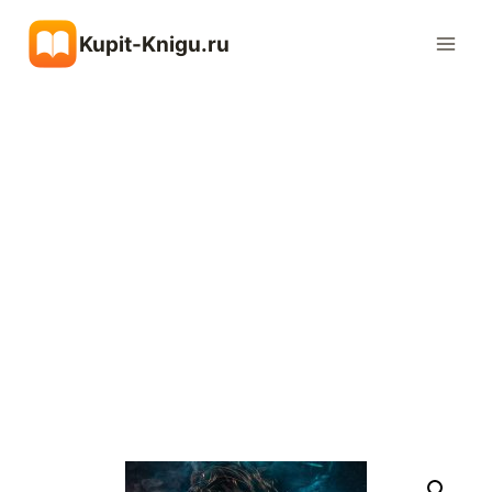
Перейти
Kupit-Knigu.ru
к
содержимому