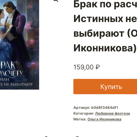
Брак по расч
Истинных не
выбирают (О
Иконникова)
159,00
₽
Купить
Артикул:
b0d8f3484df1
Категория:
Любовное фэнтези
Метка:
Ольга Иконникова