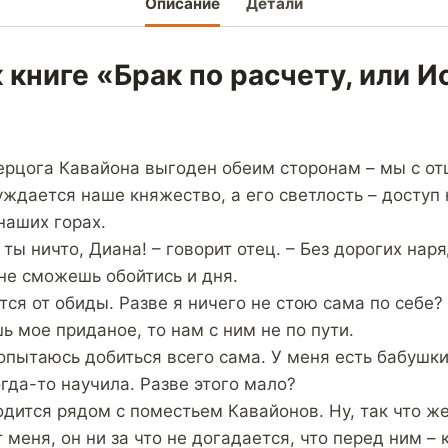
Описание
Детали
 книге «Брак по расчету, или 
ерцога Кавайона выгоден обеим сторонам – мы с о
уждается наше княжество, а его светлость – доступ
наших горах.
 ты ничто, Диана! – говорит отец. – Без дорогих нар
не сможешь обойтись и дня.
ся от обиды. Разве я ничего не стою сама по себе?
 мое приданое, то нам с ним не по пути.
попытаюсь добиться всего сама. У меня есть бабушки
гда-то научила. Разве этого мало?
одится рядом с поместьем Кавайонов. Ну, так что ж
 меня, он ни за что не догадается, что перед ним –