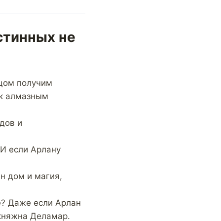
Истинных не
тцом получим
 к алмазным
ядов и
 И если Арлану
н дом и магия,
е? Даже если Арлан
 княжна Деламар.