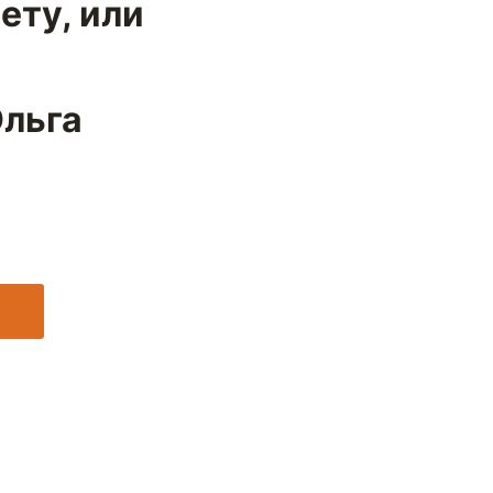
ету, или
льга