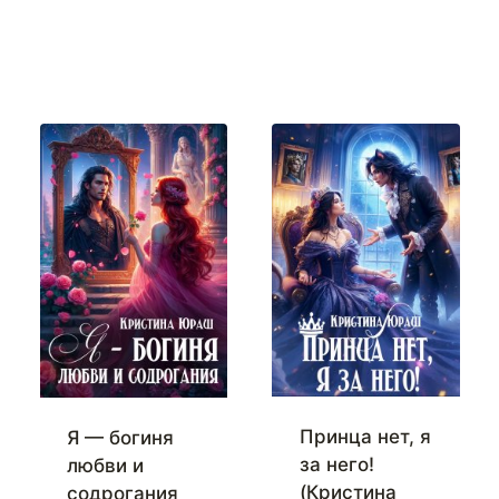
Принца нет, я
Я — богиня
за него!
любви и
(Кристина
содрогания