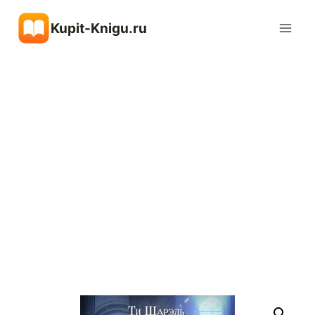
Перейти
Kupit-Knigu.ru
к
содержимому