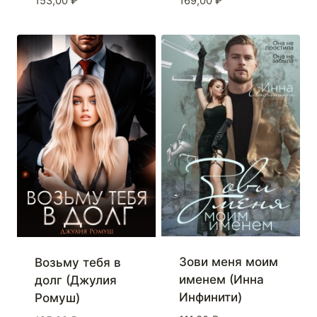
153,00
₽
169,00
₽
Зови меня моим
Возьму тебя в
именем (Инна
долг (Джулия
Инфинити)
Ромуш)