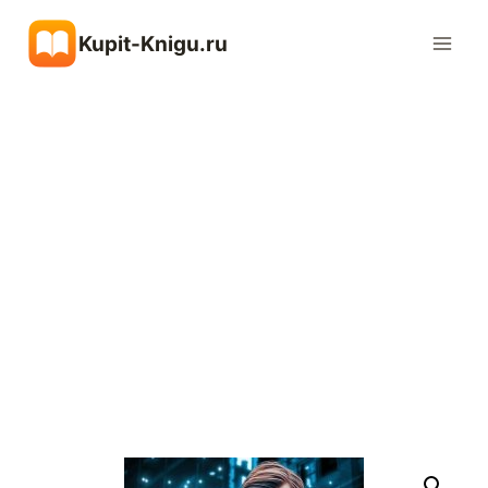
Перейти
Kupit-Knigu.ru
к
содержимому