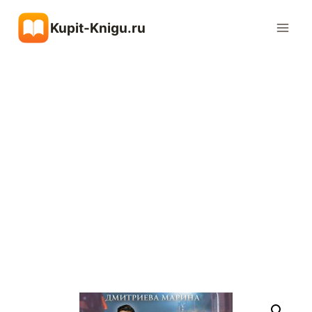
Перейти
Kupit-Knigu.ru
к
содержимому