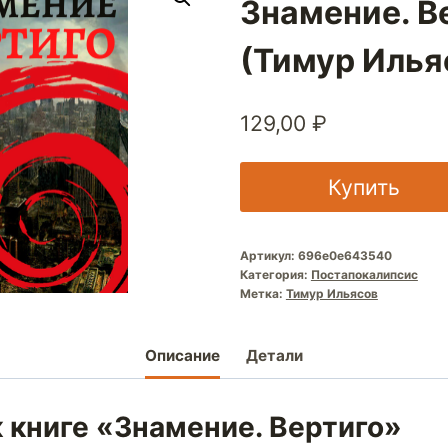
Знамение. В
(Тимур Илья
129,00
₽
Купить
Артикул:
696e0e643540
Категория:
Постапокалипсис
Метка:
Тимур Ильясов
Описание
Детали
 книге «Знамение. Вертиго»