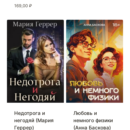
169,00
₽
Недотрога и
Любовь и
негодяй (Мария
немного физики
Геррер)
(Анна Баскова)