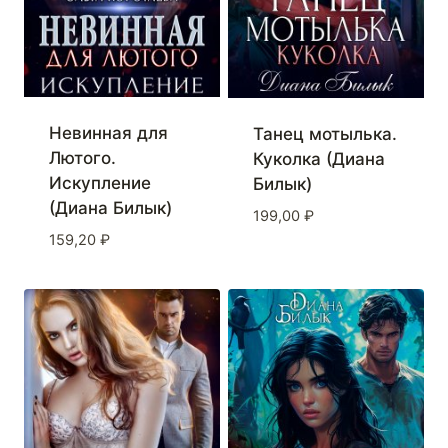
Невинная для
Танец мотылька.
Лютого.
Куколка (Диана
Искупление
Билык)
(Диана Билык)
199,00
₽
159,20
₽