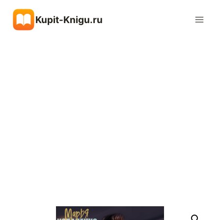
Перейти
Kupit-Knigu.ru
к
содержимому