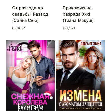
От развода до
Приключение
свадьбы. Развод
разряда Xxxl
(Санна Сью)
(Тиана Макуш)
80,10
₽
101,15
₽