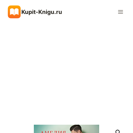
Перейти
Kupit-Knigu.ru
к
содержимому