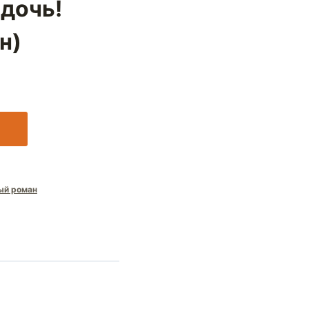
 дочь!
н)
ый роман