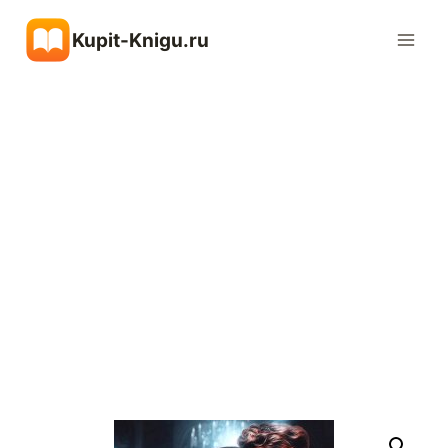
Перейти
Kupit-Knigu.ru
к
содержимому