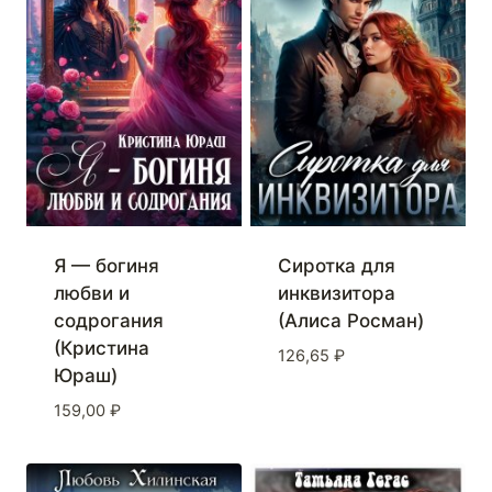
Я — богиня
Сиротка для
любви и
инквизитора
содрогания
(Алиса Росман)
(Кристина
126,65
₽
Юраш)
159,00
₽