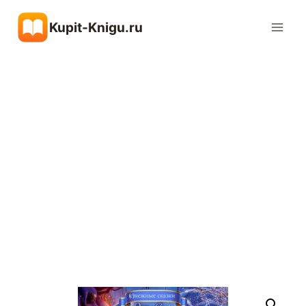
Перейти
Kupit-Knigu.ru
к
содержимому