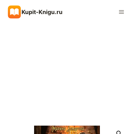
Перейти
Kupit-Knigu.ru
к
содержимому