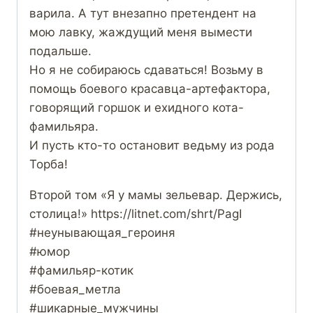
варила. А тут внезапно претендент на
мою лавку, жаждущий меня вымести
подальше.
Но я не собираюсь сдаваться! Возьму в
помощь боевого красавца-артефактора,
говорящий горшок и ехидного кота-
фамильяра.
И пусть кто-то остановит ведьму из рода
Торба!
Второй том «Я у мамы зельевар. Держись,
столица!» https://litnet.com/shrt/PagI
#неунывающая_героиня
#юмор
#фамильяр-котик
#боевая_метла
#шикарные_мужчины