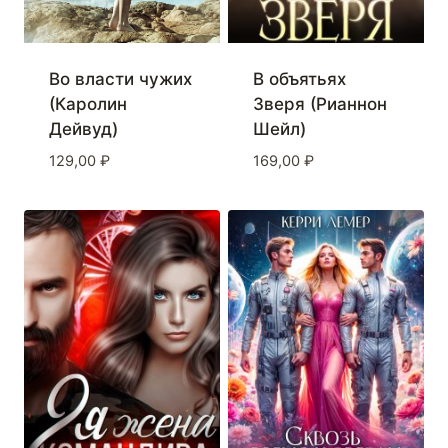
Во власти чужих
В объятьях
(Каролин
Зверя (Рианнон
Дейвуд)
Шейл)
129,00
₽
169,00
₽