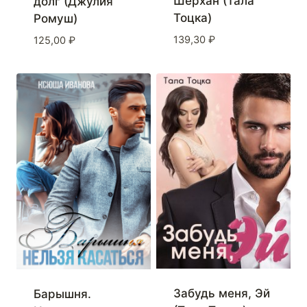
Шерхан (Тала
долг (Джулия
Тоцка)
Ромуш)
139,30
₽
125,00
₽
Забудь меня, Эй
Барышня.