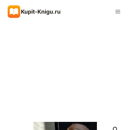
Перейти
Kupit-Knigu.ru
к
содержимому