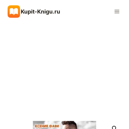
Перейти
Kupit-Knigu.ru
к
содержимому