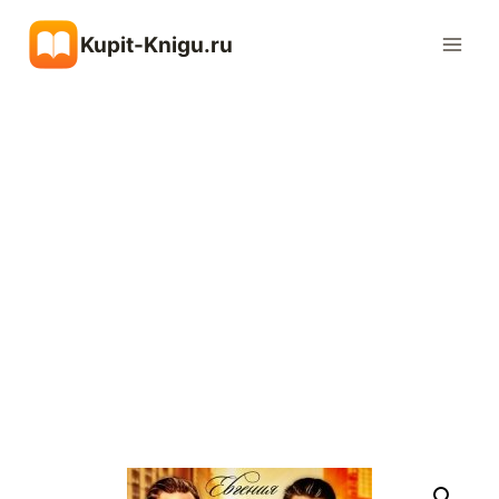
Перейти
Kupit-Knigu.ru
к
содержимому