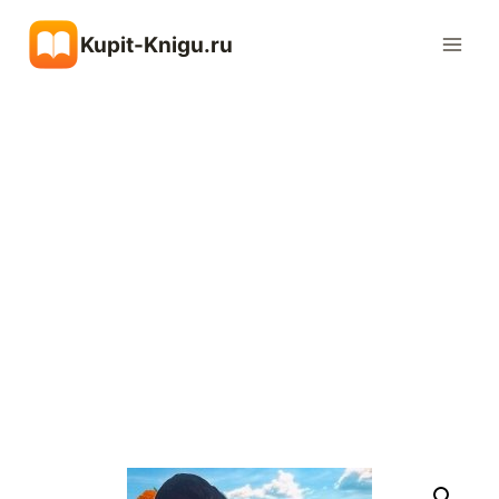
Перейти
Kupit-Knigu.ru
к
содержимому