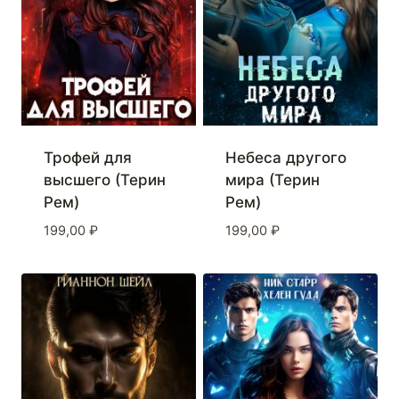
Трофей для
Небеса другого
высшего (Терин
мира (Терин
Рем)
Рем)
199,00
₽
199,00
₽