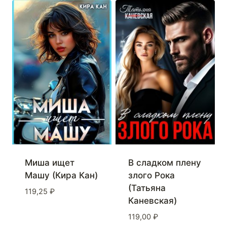
Миша ищет
В сладком плену
Машу (Кира Кан)
злого Рока
(Татьяна
119,25
₽
Каневская)
119,00
₽