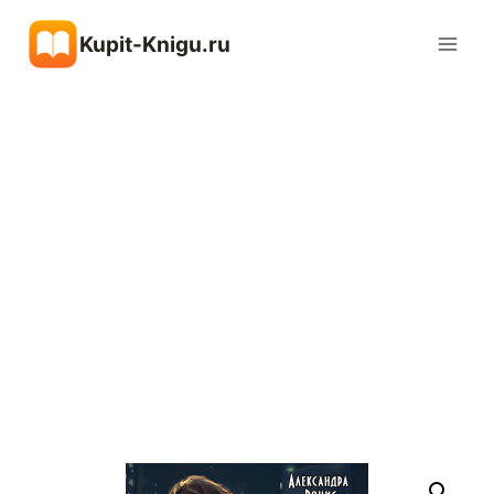
Перейти
Kupit-Knigu.ru
к
содержимому