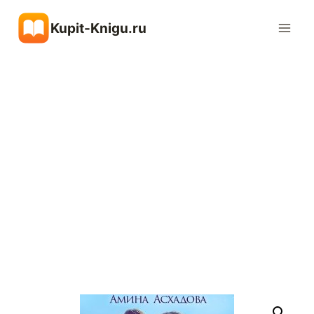
Перейти
Kupit-Knigu.ru
к
содержимому