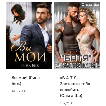
Вы мои! (Рина
«Б А Т Я».
Беж)
Заставлю тебя
полюбить.
143,20
₽
(Ольга Шо)
157,21
₽