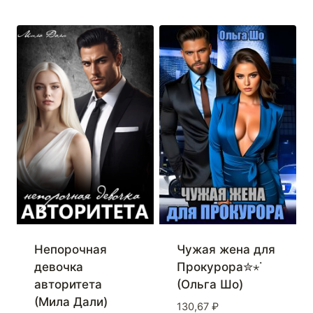
Непорочная
Чужая жена для
девочка
Прокурора✮⋆˙
авторитета
(Ольга Шо)
(Мила Дали)
130,67
₽