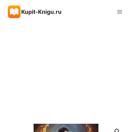
Перейти
Kupit-Knigu.ru
к
содержимому