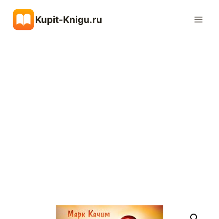
Перейти
Kupit-Knigu.ru
к
содержимому