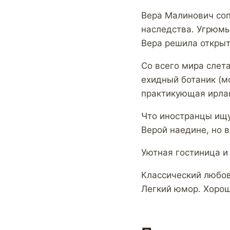
Вера Малинович соп
наследства. Угрюмы
Вера решила открыт
Со всего мира слет
ехидный ботаник (м
практикующая ирла
Что иностранцы ищу
Верой наедине, но в
Уютная гостиница и
Классический любов
Легкий юмор. Хорош