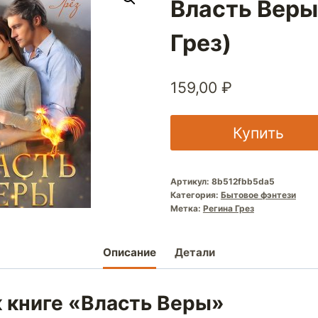
Власть Веры
Грез)
159,00
₽
Купить
Артикул:
8b512fbb5da5
Категория:
Бытовое фэнтези
Метка:
Регина Грез
Описание
Детали
к книге «Власть Веры»