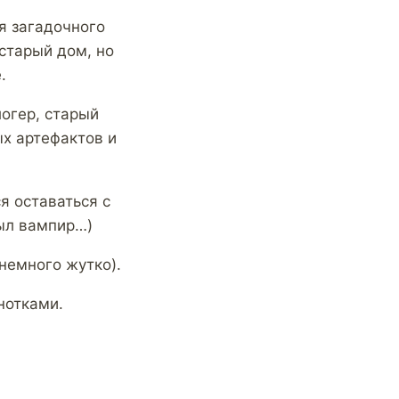
я загадочного
старый дом, но
.
огер, старый
ых артефактов и
я оставаться с
был вампир…)
немного жутко).
нотками.