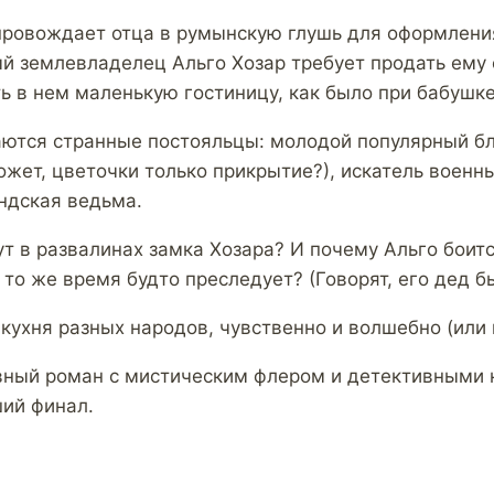
ровождает отца в румынскую глушь для оформлени
й землевладелец Альго Хозар требует продать ему 
ь в нем маленькую гостиницу, как было при бабушке
аются странные постояльцы: молодой популярный бл
ожет, цветочки только прикрытие?), искатель военн
ндская ведьма.
т в развалинах замка Хозара? И почему Альго боитс
 то же время будто преследует? (Говорят, его дед 
 кухня разных народов, чувственно и волшебно (или 
ный роман с мистическим флером и детективными 
ий финал.