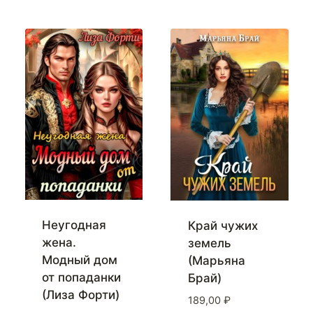
Неугодная
Край чужих
жена.
земель
Модный дом
(Марьяна
от попаданки
Брай)
(Лиза Форти)
189,00
₽