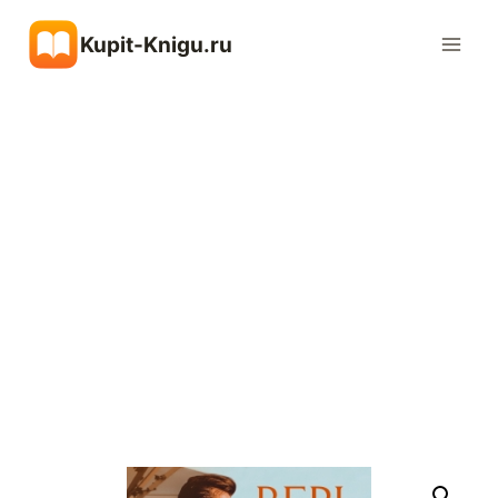
Перейти
Kupit-Knigu.ru
к
содержимому