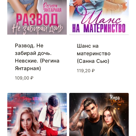
Развод. Не
Шанс на
забирай дочь.
материнство
Невские. (Регина
(Санна Сью)
Янтарная)
119,20
₽
109,00
₽