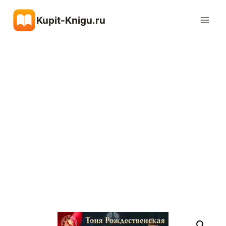
Перейти
Kupit-Knigu.ru
к
содержимому