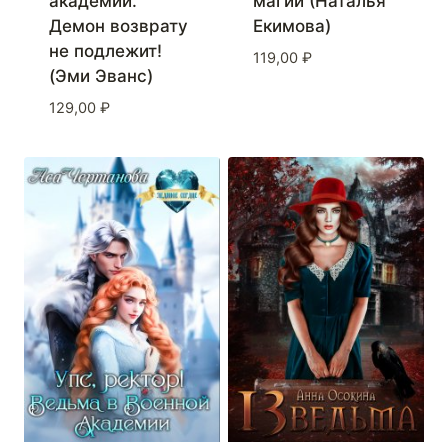
академии.
магии (Наталья
Демон возврату
Екимова)
не подлежит!
119,00
₽
(Эми Эванс)
129,00
₽