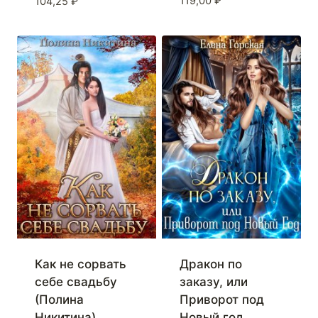
119,00
₽
104,25
₽
Как не сорвать
Дракон по
себе свадьбу
заказу, или
(Полина
Приворот под
Никитина)
Новый год