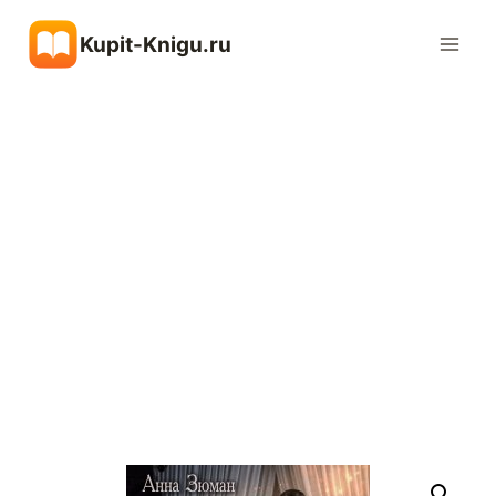
Перейти
Kupit-Knigu.ru
к
содержимому