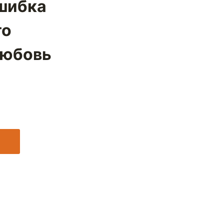
шибка
го
Любовь