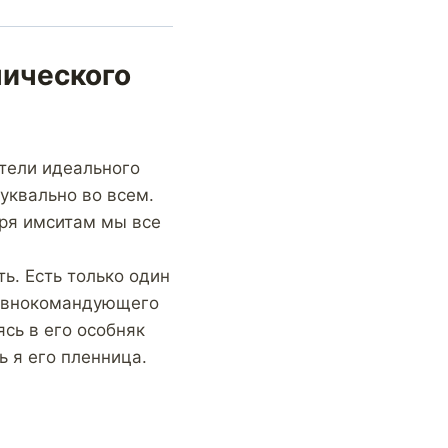
мического
тели идеального
уквально во всем.
аря имситам мы все
ть. Есть только один
лавнокомандующего
ясь в его особняк
 я его пленница.