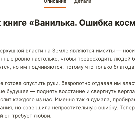
Описание
Детали
 книге «Ванилька. Ошибка кос
верхушкой власти на Земле являются имситы — носи
нные ровно настолько, чтобы превосходить людей б
ятся, но им подчиняются, потому что только благод
е готова опустить руки, безропотно отдавая им влас
ше будущее — поднять восстание и свергнуть верг
ислит каждого из нас. Именно так я думала, пробира
ания, но совершила непростительную ошибку. Теперь
й он требует любви.