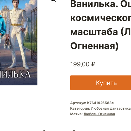
Ванилька. О
космическо
масштаба (
Огненная)
199,00
₽
Купить
Артикул:
b7641926583e
Категория:
Любовная фантастика
Метка:
Любовь Огненная