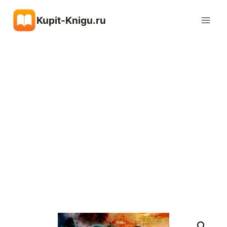
Перейти
Kupit-Knigu.ru
к
содержимому