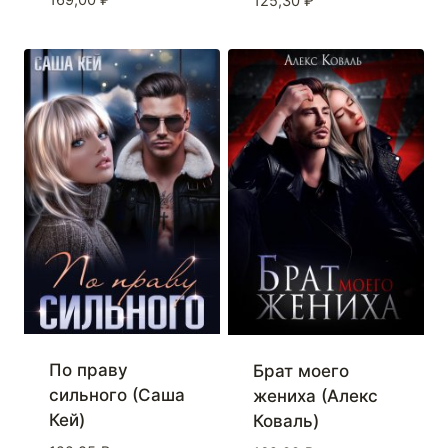
169,00
₽
125,30
₽
По праву
Брат моего
сильного (Саша
жениха (Алекс
Кей)
Коваль)