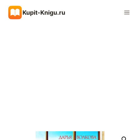
Перейти
Kupit-Knigu.ru
к
содержимому