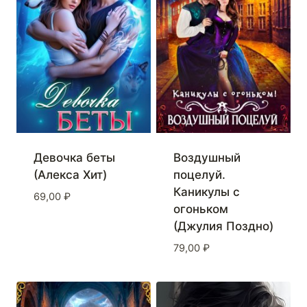
Девочка беты
Воздушный
(Алекса Хит)
поцелуй.
Каникулы с
69,00
₽
огоньком
(Джулия Поздно)
79,00
₽