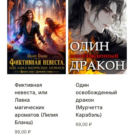
Фиктивная
Один
невеста, или
освобожденный
Лавка
дракон
магических
(Мурчетта
ароматов (Лилия
Карабэль)
Бланш)
69,00
₽
99,00
₽