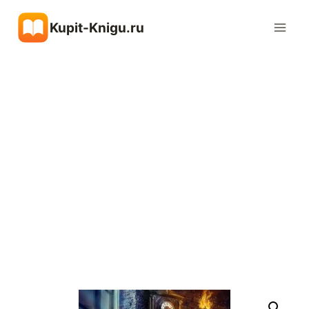
Перейти
Kupit-Knigu.ru
к
содержимому