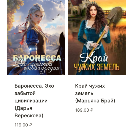
Баронесса. Эхо
Край чужих
забытой
земель
цивилизации
(Марьяна Брай)
(Дарья
189,00
₽
Верескова)
119,00
₽