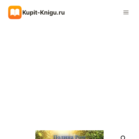
Перейти
Kupit-Knigu.ru
к
содержимому