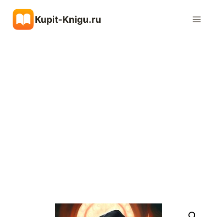
Перейти
Kupit-Knigu.ru
к
содержимому