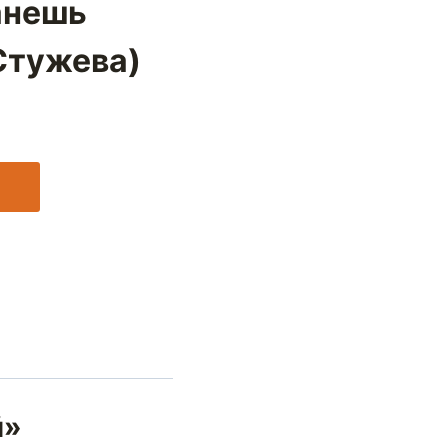
анешь
Стужева)
й»