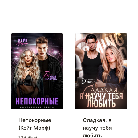
Непокорные
Сладкая, я
(Кейт Морф)
научу тебя
любить
126,65
₽