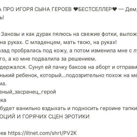
ПРО ИГОРЯ СЫНА ГЕРОЕВ ❤️БЕСТСЕЛЛЕР❤️ — Дем, 
ь!
 Занозы и как дурак пялюсь на свежие фотки, вылож
а руках. С младенцем, мать твою, на руках!
азад пробралась под кожу, а потом изменила мне с 
го, а ко мне подвалила за решением.
сдержался. Сунул ей пачку баксов на аборт и отправ
енький ребенок, который…подозрительно похож на ме
ма.
вный_засранец_герой
ика
о будет ванильно вздыхать и подносить героине тапки
ОЦИЙ И ГОРЯЧИХ СЦЕН ЭРОТИКИ
в https://litnet.com/shrt/PV2K