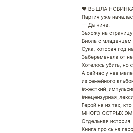
❤️ ВЫШЛА НОВИНКА 
Партия уже началас
— Да ниче.
Захожу на страницу
Виола с младенцем н
Сука, которая год н
Забеременела от не
Хотелось убить, но 
А сейчас у нее мал
из семейного альбо
#жесткий_импульси
#нецензурная_лекс
Герой не из тех, кт
МНОГО ОСТРЫХ ЭМ
Отдельная история
Книга про сына герое