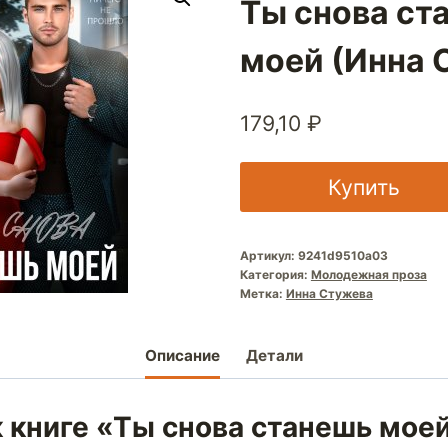
Ты снова ст
моей (Инна 
179,10
₽
Купить
Артикул:
9241d9510a03
Категория:
Молодежная проза
Метка:
Инна Стужева
Описание
Детали
 книге «Ты снова станешь мое