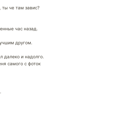
ты че там завис?
енные час назад.
лучшим другом.
ил далеко и надолго.
ня самого с фоток
.