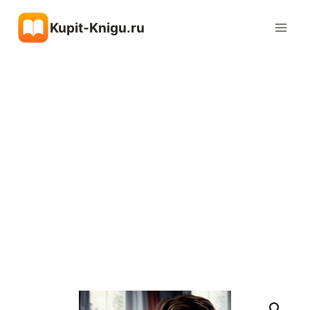
Перейти
Kupit-Knigu.ru
к
содержимому