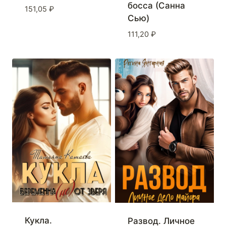
босса (Санна
151,05
₽
Сью)
111,20
₽
Кукла.
Развод. Личное